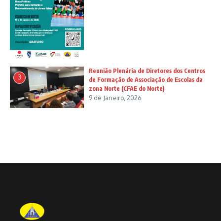
Reunião Plenária de Diretores dos Centros
3
de Formação de Associação de Escolas da
zona Norte (CFAE do Norte)
9 de Janeiro, 2026