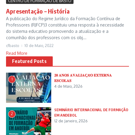
CENTRO DE FORMAÇÃO DE BASTO
Apresentação – História
A publicação do Regime Jurídico da Formação Contínua de
Professores (RJFCP)3 constituiu uma resposta à necessidade
do sistema educativo promovendo a atualização e a
comunhão dos professores com os obj...
cfbasto
10 de Maio, 2022
Read More
Featured Posts
𝟐𝟎 𝐀𝐍𝐎𝐒 𝐀𝐕𝐀𝐋𝐈𝐀𝐂̧𝐀̃𝐎 𝐄𝐗𝐓𝐄𝐑𝐍𝐀
1
𝐄𝐒𝐂𝐎𝐋𝐀𝐒
4 de Maio, 2026
SEMINÁRIO INTERNACIONAL DE FORMAÇÃO
2
EM ANDEBOL
12 de Janeiro, 2026