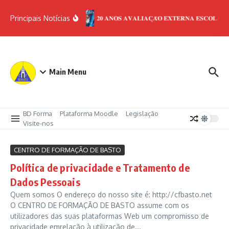
Ir para o conteúdo
Principais Notícias
𝟐𝟎 𝐀𝐍𝐎𝐒 𝐀𝐕𝐀𝐋𝐈𝐀𝐂̧𝐀̃𝐎 𝐄𝐗𝐓𝐄𝐑𝐍𝐀 𝐄𝐒𝐂𝐎𝐋𝐀𝐒
Main Menu
BD Forma
Plataforma Moodle
Legislação
Visite-nos
CENTRO DE FORMAÇÃO DE BASTO
Política de privacidade e Tratamento de
Dados Pessoais
Quem somos O endereço do nosso site é: http://cfbasto.net
O CENTRO DE FORMAÇÃO DE BASTO assume com os
utilizadores das suas plataformas Web um compromisso de
privacidade emrelação à utilização de...