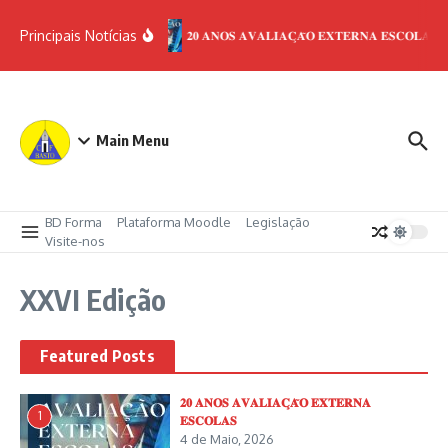
Ir para o conteúdo
Principais Notícias
𝟐𝟎 𝐀𝐍𝐎𝐒 𝐀𝐕𝐀𝐋𝐈𝐀𝐂̧𝐀̃𝐎 𝐄𝐗𝐓𝐄𝐑𝐍𝐀 𝐄𝐒𝐂𝐎𝐋𝐀𝐒
Main Menu
BD Forma
Plataforma Moodle
Legislação
Visite-nos
XXVI Edição
Featured Posts
𝟐𝟎 𝐀𝐍𝐎𝐒 𝐀𝐕𝐀𝐋𝐈𝐀𝐂̧𝐀̃𝐎 𝐄𝐗𝐓𝐄𝐑𝐍𝐀
1
𝐄𝐒𝐂𝐎𝐋𝐀𝐒
4 de Maio, 2026