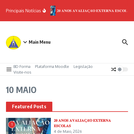
Ir para o conteúdo
Principais Notícias
𝟐𝟎 𝐀𝐍𝐎𝐒 𝐀𝐕𝐀𝐋𝐈𝐀𝐂̧𝐀̃𝐎 𝐄𝐗𝐓𝐄𝐑𝐍𝐀 𝐄𝐒𝐂𝐎𝐋𝐀𝐒
Main Menu
BD Forma
Plataforma Moodle
Legislação
Visite-nos
10 MAIO
Featured Posts
𝟐𝟎 𝐀𝐍𝐎𝐒 𝐀𝐕𝐀𝐋𝐈𝐀𝐂̧𝐀̃𝐎 𝐄𝐗𝐓𝐄𝐑𝐍𝐀
1
𝐄𝐒𝐂𝐎𝐋𝐀𝐒
4 de Maio, 2026