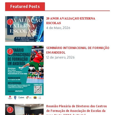
Featured Posts
𝟐𝟎 𝐀𝐍𝐎𝐒 𝐀𝐕𝐀𝐋𝐈𝐀𝐂̧𝐀̃𝐎 𝐄𝐗𝐓𝐄𝐑𝐍𝐀
1
𝐄𝐒𝐂𝐎𝐋𝐀𝐒
4 de Maio, 2026
SEMINÁRIO INTERNACIONAL DE FORMAÇÃO
2
EM ANDEBOL
12 de Janeiro, 2026
Reunião Plenária de Diretores dos Centros
3
de Formação de Associação de Escolas da