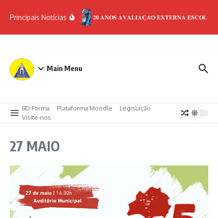
Ir para o conteúdo
Principais Notícias
𝟐𝟎 𝐀𝐍𝐎𝐒 𝐀𝐕𝐀𝐋𝐈𝐀𝐂̧𝐀̃𝐎 𝐄𝐗𝐓𝐄𝐑𝐍𝐀 𝐄𝐒𝐂𝐎𝐋𝐀𝐒
Main Menu
BD Forma
Plataforma Moodle
Legislação
Visite-nos
27 MAIO