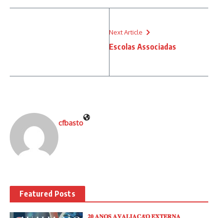
Next Article
Escolas Associadas
cfbasto
Featured Posts
𝟐𝟎 𝐀𝐍𝐎𝐒 𝐀𝐕𝐀𝐋𝐈𝐀𝐂̧𝐀̃𝐎 𝐄𝐗𝐓𝐄𝐑𝐍𝐀