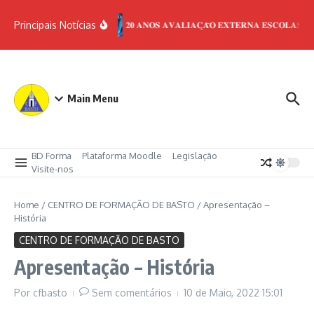
Principais Notícias
𝟐𝟎 𝐀𝐍𝐎𝐒 𝐀𝐕𝐀𝐋𝐈𝐀𝐂̧𝐀̃𝐎 𝐄𝐗𝐓𝐄𝐑𝐍𝐀 𝐄𝐒𝐂𝐎𝐋𝐀𝐒
Main Menu
BD Forma
Plataforma Moodle
Legislação
Visite-nos
Home
/
CENTRO DE FORMAÇÃO DE BASTO
/
Apresentação –
História
CENTRO DE FORMAÇÃO DE BASTO
Apresentação – História
Por
cfbasto
Sem comentários
10 de Maio, 2022
15:01