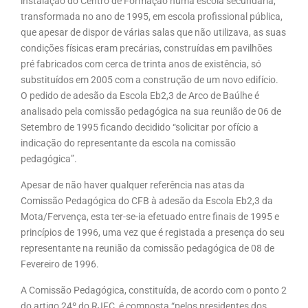
instalação do Centro de Formação numa escola secundária,
transformada no ano de 1995, em escola profissional pública,
que apesar de dispor de várias salas que não utilizava, as suas
condições físicas eram precárias, construídas em pavilhões
pré fabricados com cerca de trinta anos de existência, só
substituídos em 2005 com a construção de um novo edifício.
O pedido de adesão da Escola Eb2,3 de Arco de Baúlhe é
analisado pela comissão pedagógica na sua reunião de 06 de
Setembro de 1995 ficando decidido “solicitar por ofício a
indicação do representante da escola na comissão
pedagógica”.
Apesar de não haver qualquer referência nas atas da
Comissão Pedagógica do CFB à adesão da Escola Eb2,3 da
Mota/Fervença, esta ter-se-ia efetuado entre finais de 1995 e
princípios de 1996, uma vez que é registada a presença do seu
representante na reunião da comissão pedagógica de 08 de
Fevereiro de 1996.
A Comissão Pedagógica, constituída, de acordo com o ponto 2
do artigo 24º do RJFC, é composta “pelos presidentes dos