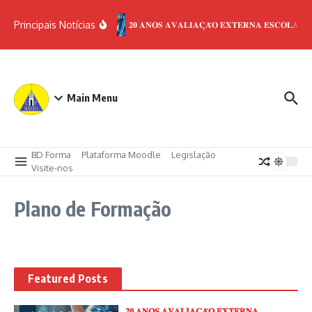
Ir para o conteúdo
Principais Notícias
𝟐𝟎 𝐀𝐍𝐎𝐒 𝐀𝐕𝐀𝐋𝐈𝐀𝐂̧𝐀̃𝐎 𝐄𝐗𝐓𝐄𝐑𝐍𝐀 𝐄𝐒𝐂𝐎𝐋𝐀𝐒
Main Menu
BD Forma
Plataforma Moodle
Legislação
Visite-nos
Plano de Formação
Featured Posts
𝟐𝟎 𝐀𝐍𝐎𝐒 𝐀𝐕𝐀𝐋𝐈𝐀𝐂̧𝐀̃𝐎 𝐄𝐗𝐓𝐄𝐑𝐍𝐀