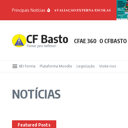
Ir para o conteúdo
Principais Notícias
𝟐𝟎 𝐀𝐍𝐎𝐒 𝐀𝐕𝐀𝐋𝐈𝐀𝐂̧𝐀̃𝐎 𝐄𝐗𝐓𝐄𝐑𝐍𝐀 𝐄𝐒𝐂𝐎𝐋𝐀𝐒
CF Basto
CFAE 360
O CFBASTO
Formar para melhorar!
BD Forma
Plataforma Moodle
Legislação
Visite-nos
NOTÍCIAS
Featured Posts