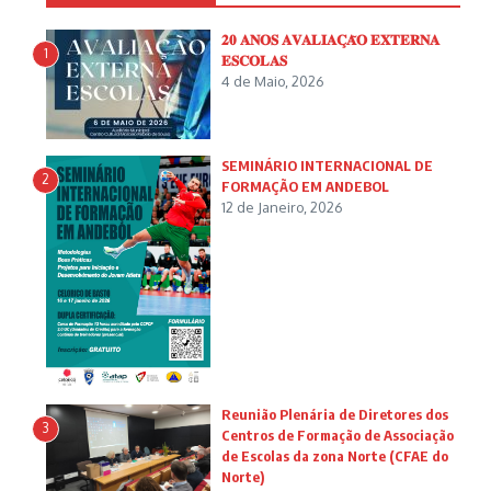
𝟐𝟎 𝐀𝐍𝐎𝐒 𝐀𝐕𝐀𝐋𝐈𝐀𝐂̧𝐀̃𝐎 𝐄𝐗𝐓𝐄𝐑𝐍𝐀
1
𝐄𝐒𝐂𝐎𝐋𝐀𝐒
4 de Maio, 2026
SEMINÁRIO INTERNACIONAL DE
2
FORMAÇÃO EM ANDEBOL
12 de Janeiro, 2026
Reunião Plenária de Diretores dos
3
Centros de Formação de Associação
de Escolas da zona Norte (CFAE do
Norte)