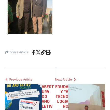
Share Article
Previous Article
Next Article
ABERT
EDUDA
URA
Y “A
DO
TECNO
ANO
LOGIA
LETIV
NO