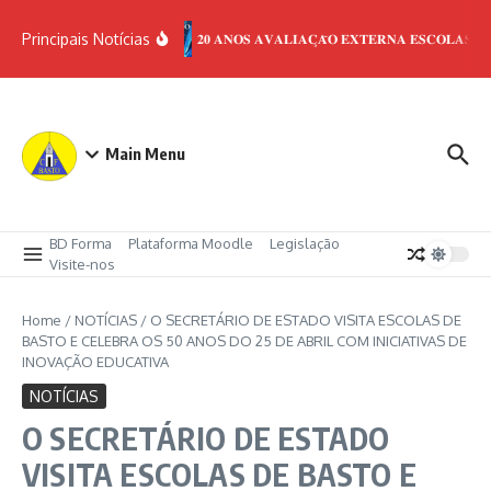
Ir para o conteúdo
Principais Notícias
𝟐𝟎 𝐀𝐍𝐎𝐒 𝐀𝐕𝐀𝐋𝐈𝐀𝐂̧𝐀̃𝐎 𝐄𝐗𝐓𝐄𝐑𝐍𝐀 𝐄𝐒𝐂𝐎𝐋𝐀𝐒
Main Menu
BD Forma
Plataforma Moodle
Legislação
Visite-nos
Home
/
NOTÍCIAS
/
O SECRETÁRIO DE ESTADO VISITA ESCOLAS DE
BASTO E CELEBRA OS 50 ANOS DO 25 DE ABRIL COM INICIATIVAS DE
INOVAÇÃO EDUCATIVA
NOTÍCIAS
O SECRETÁRIO DE ESTADO
VISITA ESCOLAS DE BASTO E