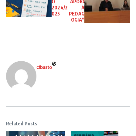
O
APOIO
2024/2
À
025
PEDAG
OGIA”
cfbasto
Related Posts