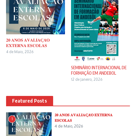
𝟐𝟎 𝐀𝐍𝐎𝐒 𝐀𝐕𝐀𝐋𝐈𝐀𝐂̧𝐀̃𝐎
𝐄𝐗𝐓𝐄𝐑𝐍𝐀 𝐄𝐒𝐂𝐎𝐋𝐀𝐒
4 de Maio, 2026
SEMINÁRIO INTERNACIONAL DE
FORMAÇÃO EM ANDEBOL
12 de Janeiro, 2026
Featured Posts
𝟐𝟎 𝐀𝐍𝐎𝐒 𝐀𝐕𝐀𝐋𝐈𝐀𝐂̧𝐀̃𝐎 𝐄𝐗𝐓𝐄𝐑𝐍𝐀
1
𝐄𝐒𝐂𝐎𝐋𝐀𝐒
4 de Maio, 2026