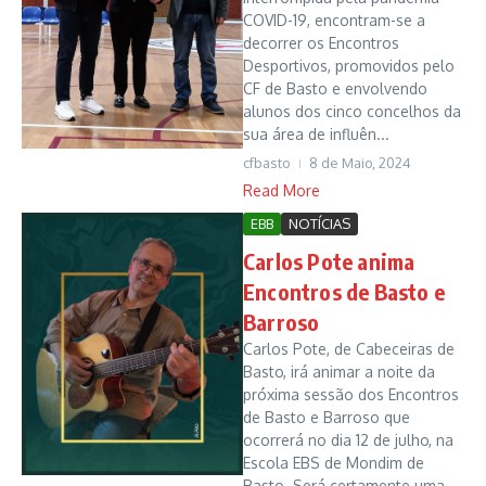
COVID-19, encontram-se a
decorrer os Encontros
Desportivos, promovidos pelo
CF de Basto e envolvendo
alunos dos cinco concelhos da
sua área de influên...
cfbasto
8 de Maio, 2024
Read More
EBB
NOTÍCIAS
Carlos Pote anima
Encontros de Basto e
Barroso
Carlos Pote, de Cabeceiras de
Basto, irá animar a noite da
próxima sessão dos Encontros
de Basto e Barroso que
ocorrerá no dia 12 de julho, na
Escola EBS de Mondim de
Basto. Será certamente uma