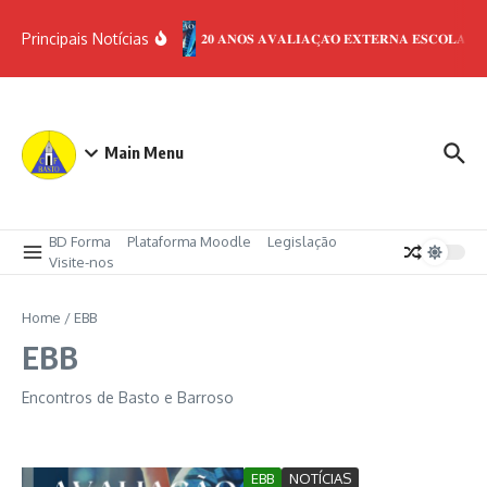
Ir para o conteúdo
Principais Notícias
𝟐𝟎 𝐀𝐍𝐎𝐒 𝐀𝐕𝐀𝐋𝐈𝐀𝐂̧𝐀̃𝐎 𝐄𝐗𝐓𝐄𝐑𝐍𝐀 𝐄𝐒𝐂𝐎𝐋𝐀𝐒
Main Menu
BD Forma
Plataforma Moodle
Legislação
Visite-nos
Home
/
EBB
EBB
Encontros de Basto e Barroso
EBB
NOTÍCIAS