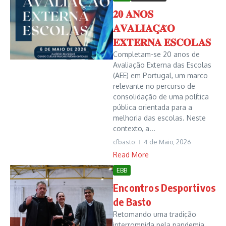
𝟐𝟎 𝐀𝐍𝐎𝐒
𝐀𝐕𝐀𝐋𝐈𝐀𝐂̧𝐀̃𝐎
𝐄𝐗𝐓𝐄𝐑𝐍𝐀 𝐄𝐒𝐂𝐎𝐋𝐀𝐒
Completam-se 20 anos de
Avaliação Externa das Escolas
(AEE) em Portugal, um marco
relevante no percurso de
consolidação de uma política
pública orientada para a
melhoria das escolas. Neste
contexto, a...
cfbasto
4 de Maio, 2026
Read More
EBB
Encontros Desportivos
de Basto
Retomando uma tradição
interrompida pela pandemia