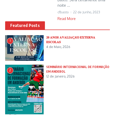
noite ...
cfbasto
22 de Junho, 2023
Read More
Featured Posts
𝟐𝟎 𝐀𝐍𝐎𝐒 𝐀𝐕𝐀𝐋𝐈𝐀𝐂̧𝐀̃𝐎 𝐄𝐗𝐓𝐄𝐑𝐍𝐀
1
𝐄𝐒𝐂𝐎𝐋𝐀𝐒
4 de Maio, 2026
SEMINÁRIO INTERNACIONAL DE FORMAÇÃO
2
EM ANDEBOL
12 de Janeiro, 2026