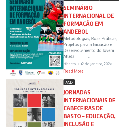
SEMINÁRIO
INTERNACIONAL DE
FORMAÇÃO EM
ANDEBOL
Metodologias, Boas Práticas,
Projetos para a Iniciação e
Desenvolvimento do Jovem
Atleta ...
cfbasto
12 de Janeiro, 2026
Read More
ACD
JORNADAS
INTERNACIONAIS DE
CABECEIRAS DE
BASTO – EDUCAÇÃO,
INCLUSÃO E