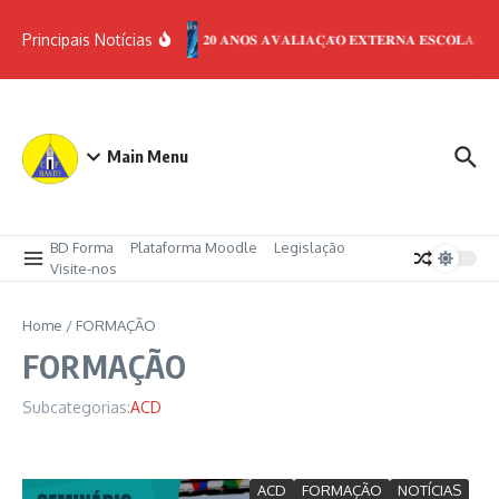
Ir para o conteúdo
Principais Notícias
𝟐𝟎 𝐀𝐍𝐎𝐒 𝐀𝐕𝐀𝐋𝐈𝐀𝐂̧𝐀̃𝐎 𝐄𝐗𝐓𝐄𝐑𝐍𝐀 𝐄𝐒𝐂𝐎𝐋𝐀𝐒
Main Menu
BD Forma
Plataforma Moodle
Legislação
Visite-nos
Home
/
FORMAÇÃO
FORMAÇÃO
Subcategorias:
ACD
ACD
FORMAÇÃO
NOTÍCIAS