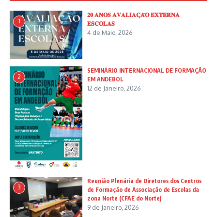
𝟐𝟎 𝐀𝐍𝐎𝐒 𝐀𝐕𝐀𝐋𝐈𝐀𝐂̧𝐀̃𝐎 𝐄𝐗𝐓𝐄𝐑𝐍𝐀
1
𝐄𝐒𝐂𝐎𝐋𝐀𝐒
4 de Maio, 2026
SEMINÁRIO INTERNACIONAL DE FORMAÇÃO
2
EM ANDEBOL
12 de Janeiro, 2026
Reunião Plenária de Diretores dos Centros
3
de Formação de Associação de Escolas da
zona Norte (CFAE do Norte)
9 de Janeiro, 2026