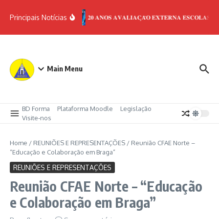
Ir para o conteúdo
Principais Notícias
𝟐𝟎 𝐀𝐍𝐎𝐒 𝐀𝐕𝐀𝐋𝐈𝐀𝐂̧𝐀̃𝐎 𝐄𝐗𝐓𝐄𝐑𝐍𝐀 𝐄𝐒𝐂𝐎𝐋𝐀𝐒
Main Menu
BD Forma
Plataforma Moodle
Legislação
Visite-nos
Home
/
REUNIÕES E REPRESENTAÇÕES
/
Reunião CFAE Norte –
“Educação e Colaboração em Braga”
REUNIÕES E REPRESENTAÇÕES
Reunião CFAE Norte – “Educação
e Colaboração em Braga”