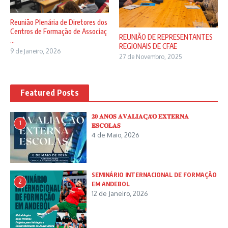
Reunião Plenária de Diretores dos
Centros de Formação de Associaç
REUNIÃO DE REPRESENTANTES
...
REGIONAIS DE CFAE
9 de Janeiro, 2026
27 de Novembro, 2025
Featured Posts
𝟐𝟎 𝐀𝐍𝐎𝐒 𝐀𝐕𝐀𝐋𝐈𝐀𝐂̧𝐀̃𝐎 𝐄𝐗𝐓𝐄𝐑𝐍𝐀
1
𝐄𝐒𝐂𝐎𝐋𝐀𝐒
4 de Maio, 2026
SEMINÁRIO INTERNACIONAL DE FORMAÇÃO
2
EM ANDEBOL
12 de Janeiro, 2026