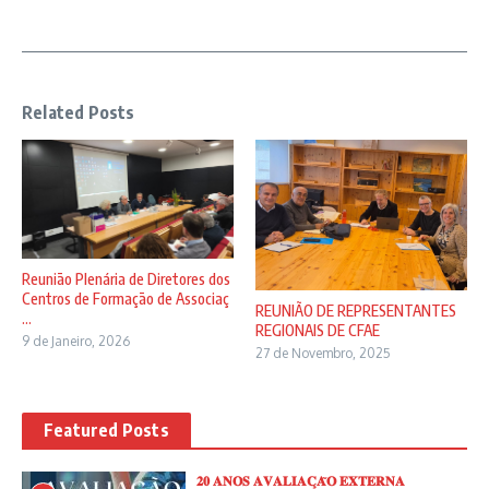
Related Posts
Reunião Plenária de Diretores dos
Centros de Formação de Associaç
REUNIÃO DE REPRESENTANTES
...
REGIONAIS DE CFAE
9 de Janeiro, 2026
27 de Novembro, 2025
Featured Posts
𝟐𝟎 𝐀𝐍𝐎𝐒 𝐀𝐕𝐀𝐋𝐈𝐀𝐂̧𝐀̃𝐎 𝐄𝐗𝐓𝐄𝐑𝐍𝐀