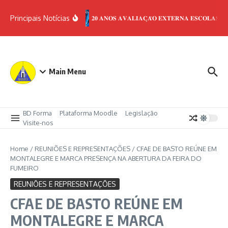
Principais Notícias
𝟐𝟎 𝐀𝐍𝐎𝐒 𝐀𝐕𝐀𝐋𝐈𝐀𝐂̧𝐀̃𝐎 𝐄𝐗𝐓𝐄𝐑𝐍𝐀 𝐄𝐒𝐂𝐎𝐋𝐀𝐒
Main Menu
BD Forma
Plataforma Moodle
Legislação
Visite-nos
Home
/
REUNIÕES E REPRESENTAÇÕES
/
CFAE DE BASTO REÚNE EM
MONTALEGRE E MARCA PRESENÇA NA ABERTURA DA FEIRA DO
FUMEIRO
REUNIÕES E REPRESENTAÇÕES
CFAE DE BASTO REÚNE EM
MONTALEGRE E MARCA