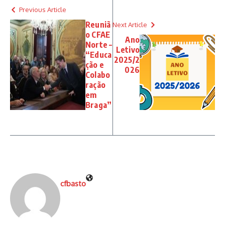
Previous Article
Reuniã
Next Article
o CFAE
Ano
Norte –
Letivo
“Educa
2025/2
ção e
026
Colabo
ração
em
Braga”
cfbasto