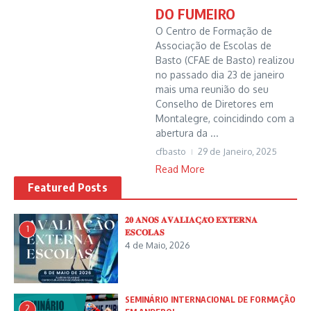
DO FUMEIRO
O Centro de Formação de
Associação de Escolas de
Basto (CFAE de Basto) realizou
no passado dia 23 de janeiro
mais uma reunião do seu
Conselho de Diretores em
Montalegre, coincidindo com a
abertura da ...
cfbasto
29 de Janeiro, 2025
Read More
Featured Posts
𝟐𝟎 𝐀𝐍𝐎𝐒 𝐀𝐕𝐀𝐋𝐈𝐀𝐂̧𝐀̃𝐎 𝐄𝐗𝐓𝐄𝐑𝐍𝐀
1
𝐄𝐒𝐂𝐎𝐋𝐀𝐒
4 de Maio, 2026
SEMINÁRIO INTERNACIONAL DE FORMAÇÃO
2