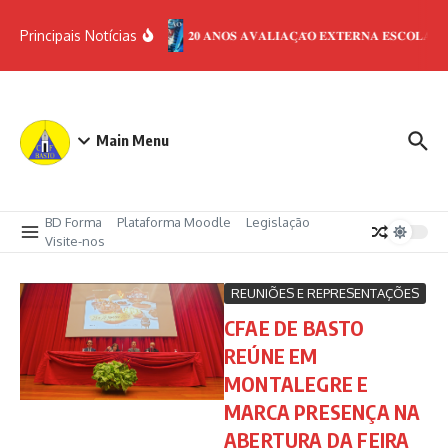
Ir para o conteúdo
Principais Notícias
𝟐𝟎 𝐀𝐍𝐎𝐒 𝐀𝐕𝐀𝐋𝐈𝐀𝐂̧𝐀̃𝐎 𝐄𝐗𝐓𝐄𝐑𝐍𝐀 𝐄𝐒𝐂𝐎𝐋𝐀𝐒
Main Menu
BD Forma
Plataforma Moodle
Legislação
Visite-nos
REUNIÕES E REPRESENTAÇÕES
CFAE DE BASTO
REÚNE EM
MONTALEGRE E
MARCA PRESENÇA NA
ABERTURA DA FEIRA