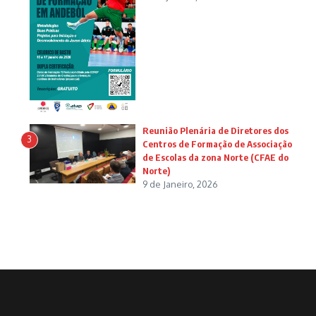
Reunião Plenária de Diretores dos
3
Centros de Formação de Associação
de Escolas da zona Norte (CFAE do
Norte)
9 de Janeiro, 2026