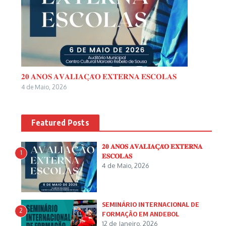
𝟐𝟎 𝐀𝐍𝐎𝐒 𝐀𝐕𝐀𝐋𝐈𝐀𝐂̧𝐀̃𝐎 𝐄𝐗𝐓𝐄𝐑𝐍𝐀 𝐄𝐒𝐂𝐎𝐋𝐀𝐒
4 de Maio, 2026
Featured Posts
𝟐𝟎 𝐀𝐍𝐎𝐒 𝐀𝐕𝐀𝐋𝐈𝐀𝐂̧𝐀̃𝐎 𝐄𝐗𝐓𝐄𝐑𝐍𝐀
1
𝐄𝐒𝐂𝐎𝐋𝐀𝐒
4 de Maio, 2026
SEMINÁRIO INTERNACIONAL DE
2
FORMAÇÃO EM ANDEBOL
12 de Janeiro, 2026