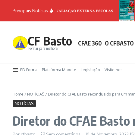
Ir para o conteúdo
Principais Notícias
𝟐𝟎 𝐀𝐍𝐎𝐒 𝐀𝐕𝐀𝐋𝐈𝐀𝐂̧𝐀̃𝐎 𝐄𝐗𝐓𝐄𝐑𝐍𝐀 𝐄𝐒𝐂𝐎𝐋𝐀𝐒
SEM
CF Basto
CFAE 360
O CFBASTO
Formar para melhorar!
BD Forma
Plataforma Moodle
Legislação
Visite-nos
Home
/
NOTÍCIAS
/
Diretor do CFAE Basto reconduzido para um ma
NOTÍCIAS
Diretor do CFAE Basto
Por
cfbasto
Sem comentários
10 de Novembro, 2023
15